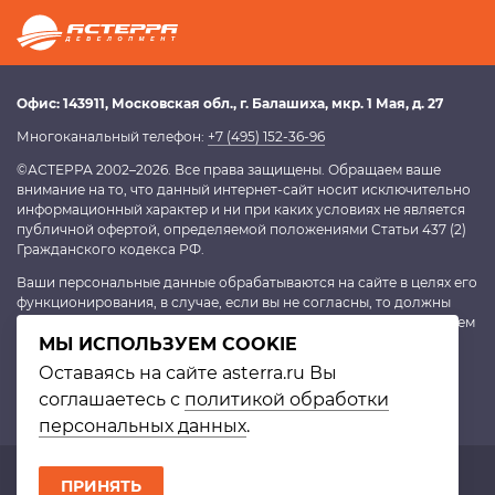
Офис:
143911
, Московская обл.,
г. Балашиха
,
мкр. 1 Мая, д. 27
Многоканальный телефон:
+7 (495) 152-36-96
©АСТЕРРА 2002–2026. Все права защищены. Обращаем ваше
внимание на то, что данный интернет-сайт носит исключительно
информационный характер и ни при каких условиях не является
публичной офертой, определяемой положениями Статьи 437 (2)
Гражданского кодекса РФ.
Ваши персональные данные обрабатываются на сайте в целях его
функционирования, в случае, если вы не согласны, то должны
покинуть сайт. В противном случае это будет являться согласием
МЫ ИСПОЛЬЗУЕМ COOKIE
на обработку персональных данных, согласно
политике
конфиденциальности
.
Оставаясь на сайте asterra.ru Вы
соглашаетесь с
политикой обработки
персональных данных
.
© Астерра. 2002–2026 |
Политика в отношении обработки персональных
ПРИНЯТЬ
данных
|
Войти