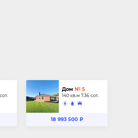
Дом
№ 5
 сот.
140 кв.м
7.36 сот.
18 993 500 ₽