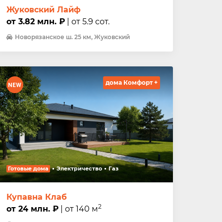
Жуковский Лайф
от 3.82 млн. ₽
| от 5.9 сот.
Новорязанское ш. 25 км, Жуковский
дома Комфорт +
Готовые дома
Электричество
Газ
Купавна Клаб
2
от 24 млн. ₽
| от 140 м