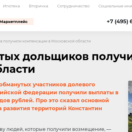
Ипотека
Вторичка
Сотрудничество
Социальные ин
+7 (495) 
Маркетплейс
в получили компенсации в Московской области
тых дольщиков получ
бласти
 обманутых участников долевого
ссийской Федерации получили выплаты в
ов рублей. Про это сказал основной
 развития территорий Константин
ву людей, которые получили возмещение, —