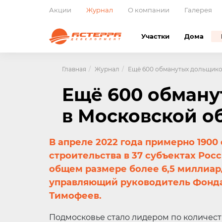
Акции
Журнал
О компании
Галерея
Участки
Дома
Главная
Журнал
Ещё 600 обманутых дольщико
Ещё 600 обману
в Московской о
В апреле 2022 года примерно 1900
строительства в 37 субъектах Ро
общем размере более 6,5 миллиард
управляющий руководитель Фонда
Тимофеев.
Подмосковье стало лидером по количест