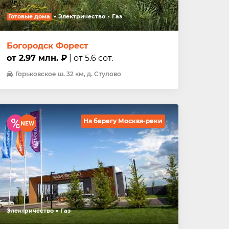
Готовые дома
Электричество
Газ
Богородск Форест
от 2.97 млн. ₽
| от 5.6 сот.
Горьковское ш. 32 км, д. Стулово
На берегу Москва-реки
Электричество
Газ