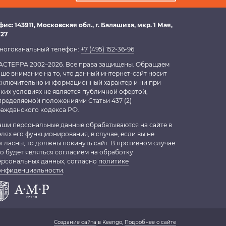
фис:
143911
, Московская обл.,
г. Балашиха
,
мкр. 1 Мая,
 27
ногоканальный телефон:
+7 (495) 152-36-96
АСТЕРРА 2002–2026. Все права защищены. Обращаем
аше внимание на то, что данный интернет-сайт носит
сключительно информационный характер и ни при
аких условиях не является публичной офертой,
пределяемой положениями Статьи 437 (2)
ражданского кодекса РФ.
аши персональные данные обрабатываются на сайте в
елях его функционирования, в случае, если вы не
огласны, то должны покинуть сайт. В противном случае
то будет являться согласием на обработку
ерсональных данных, согласно
политике
онфиденциальности
.
Создание сайта
в Keengo,
Подробнее о сайте