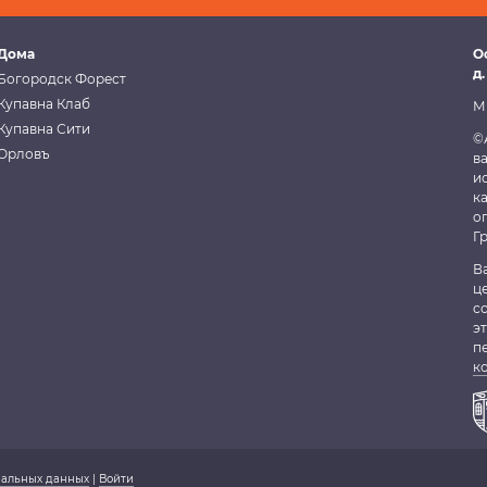
Дома
О
д.
Богородск Форест
Купавна Клаб
М
Купавна Сити
©
Орловъ
в
и
к
о
Г
В
ц
с
э
п
к
нальных данных
|
Войти