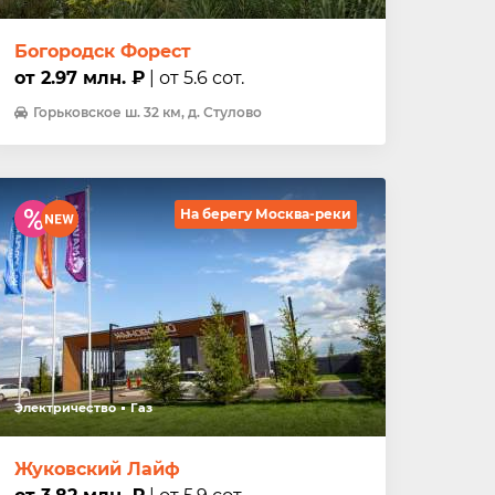
Богородск Форест
от 2.97 млн. ₽
| от 5.6 сот.
Горьковское ш. 32 км, д. Стулово
На берегу Москва-реки
Электричество
Газ
Жуковский Лайф