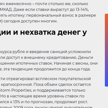
яч ежемесячно – почти столько же, сколько
МКАД. Даже если ставки вырастут до 13-14%,
ять ипотеку: первоначальный взнос в размере
ей) сегодня доступен многим.
ии и нехватка денег у
курса рубля и введение санкций усложнили
ли доступ к внешнему кредитованию. Деньги
ышении ипотечных ставок. Начиная с весны, они
в, эта тенденция продолжится до конца года.
ти отреагировал всплеском покупательской
 краткосрочной. Пока объем сделок остается
torm Properties, и поддерживается только
Но в настоящее время уровень ставок по
лся к 13% и по прогнозам, продолжит рост.
 уровня 2009 года, рынок увидит значительное