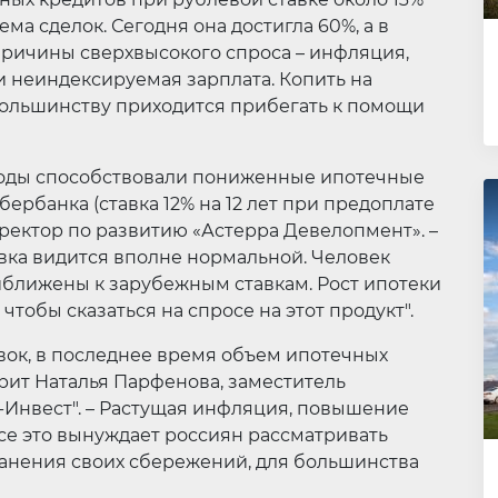
ма сделок. Сегодня она достигла 60%, а в
 Причины сверхвысокого спроса – инфляция,
и неиндексируемая зарплата. Копить на
 большинству приходится прибегать к помощи
годы способствовали пониженные ипотечные
Сбербанка (ставка 12% на 12 лет при предоплате
директор по развитию «Астерра Девелопмент». –
авка видится вполне нормальной. Человек
иближены к зарубежным ставкам. Рост ипотеки
чтобы сказаться на спросе на этот продукт".
ок, в последнее время объем ипотечных
рит Наталья Парфенова, заместитель
т-Инвест". – Растущая инфляция, повышение
все это вынуждает россиян рассматривать
анения своих сбережений, для большинства