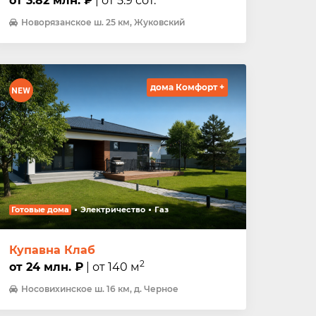
от 3.82 млн. ₽
| от 5.9 сот.
Новорязанское ш. 25 км, Жуковский
дома Комфорт +
Готовые дома
Электричество
Газ
Купавна Клаб
2
от 24 млн. ₽
| от 140 м
Носовихинское ш. 16 км, д. Черное