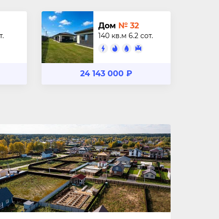
Дом
№ 32
т.
140 кв.м
6.2 сот.
24 143 000 ₽