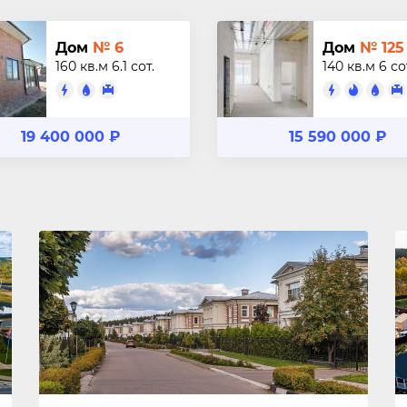
Дом
№ 6
Дом
№ 125
160 кв.м
6.1 сот.
140 кв.м
6 со
19 400 000 ₽
15 590 000 ₽