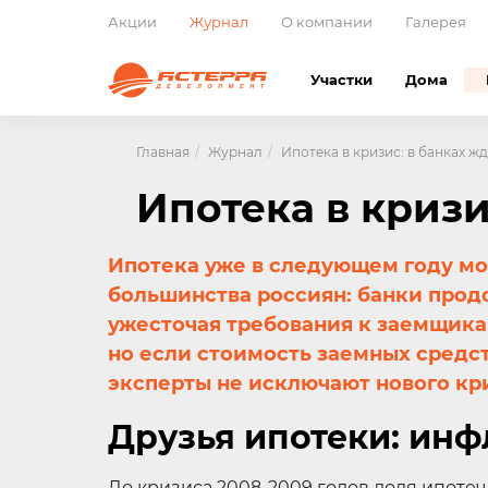
Акции
Журнал
О компании
Галерея
Участки
Дома
Главная
Журнал
Ипотека в кризис: в банках ж
Ипотека в кризи
Ипотека уже в следующем году мо
большинства россиян: банки прод
ужесточая требования к заемщикам
но если стоимость заемных средст
эксперты не исключают нового кр
Друзья ипотеки: инф
До кризиса 2008-2009 годов доля ипотеч