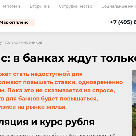
Ипотека
Вторичка
Сотрудничество
Социальные ин
+7 (495) 
Маркетплейс
дут только чиновников
с: в банках ждут толь
жет стать недоступной для
олжают повышать ставки, одновременно
. Пока это не сказывается на спросе,
в для банков будет повышаться,
изиса на рынке жилья.
ляция и курс рубля
ных кредитов при рублевой ставке около 13%