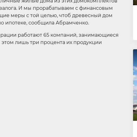
ь личные жилые дома из этих домокомплектов
 залога. И мы прорабатываем с финансовым
щие меры с той целью, чтоб древесный дом
о ипотеке, сообщила Абрамченко.
дерации работают 65 компаний, занимающиеся
 этом лишь три процента их продукции