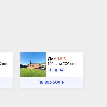
Дом
№ 5
5 сот.
140 кв.м
7.36 сот.
18 993 500 ₽