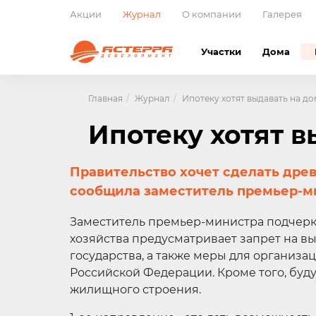
Акции
Журнал
О компании
Галерея
Участки
Дома
Главная
Журнал
Ипотеку хотят выдавать на до
Ипотеку хотят в
Правительство хочет сделать дре
сообщила заместитель премьер-м
Заместитель премьер-министра подчеркн
хозяйства предусматривает запрет на в
государства, а также меры для организ
Российской Федерации. Кроме того, буд
жилищного строения.