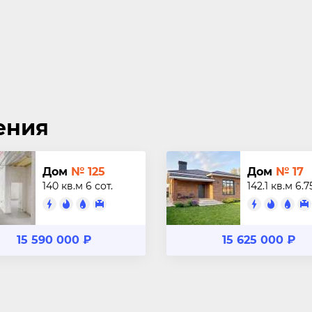
ения
Дом
№ 125
Дом
№ 17
140 кв.м
6 сот.
142.1 кв.м
6.7
15 590 000 ₽
15 625 000 ₽