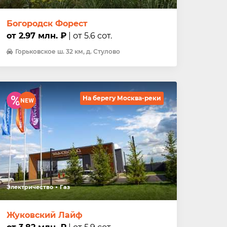
Богородск Форест
от 2.97 млн. ₽
| от 5.6 сот.
Горьковское ш. 32 км, д. Стулово
На берегу Москва-реки
Электричество
Газ
Жуковский Лайф