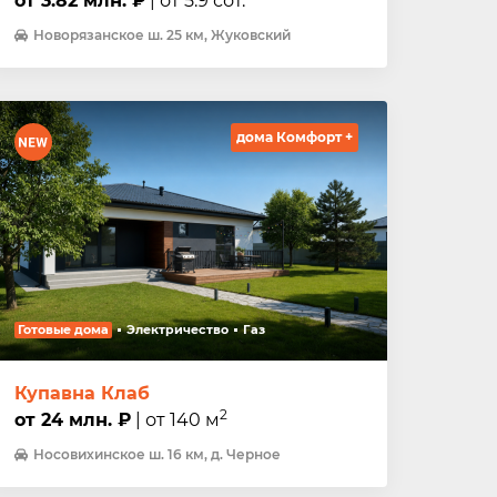
от 3.82 млн. ₽
| от 5.9 сот.
Новорязанское ш. 25 км, Жуковский
дома Комфорт +
Готовые дома
Электричество
Газ
Купавна Клаб
2
от 24 млн. ₽
| от 140 м
Носовихинское ш. 16 км, д. Черное