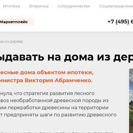
Ипотека
Вторичка
Сотрудничество
Социальные ин
+7 (495) 
Маркетплейс
ма из дерева
ыдавать на дома из де
весные дома объектом ипотеки,
инистра Виктория Абрамченко.
ула, что стратегия развития лесного
ывоз необработанной древесной породы из
ации переработки древесины на территории
ут предприняты шаги по развитию древесного