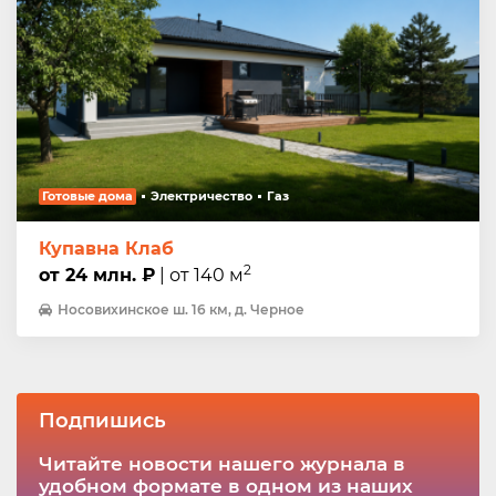
Готовые дома
Электричество
Газ
Купавна Клаб
2
от 24 млн. ₽
| от 140 м
Носовихинское ш. 16 км, д. Черное
Подпишись
Читайте новости нашего журнала в
удобном формате в одном из наших