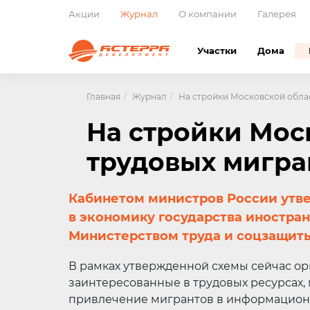
Акции
Журнал
О компании
Галерея
Участки
Дома
Главная
Журнал
На стройки Московской облас
На стройки Моск
трудовых мигра
Кабинетом министров России утв
в экономику государства иностран
Министерством труда и соцзащиты
В рамках утвержденной схемы сейчас ор
заинтересованные в трудовых ресурсах, 
привлечение мигрантов в информацион