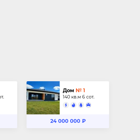
Дом
№ 1
от.
140 кв.м
6 сот.
24 000 000 ₽