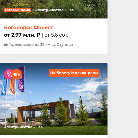
Готовые дома
Электричество
Газ
Богородск Форест
от 2.97 млн. ₽
| от 5.6 сот.
Горьковское ш. 32 км, д. Стулово
На берегу Москва-реки
Электричество
Газ