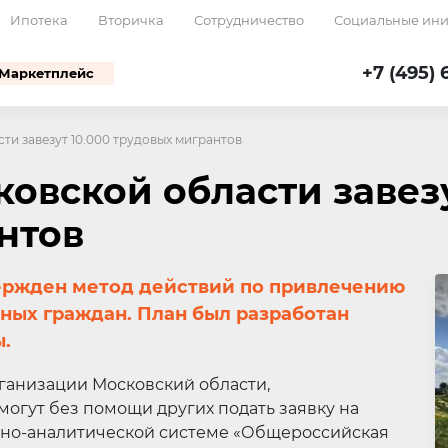
Ипотека
Вторичка
Сотрудничество
Социальные ин
+7 (495) 
Маркетплейс
ти завезут 10.000 трудовых мигрантов
овской области завезу
нтов
ержден метод действий по привлечению
ных граждан. План был разработан
.
ганизации Московский области,
могут без помощи других подать заявку на
но-аналитической системе «Общероссийская