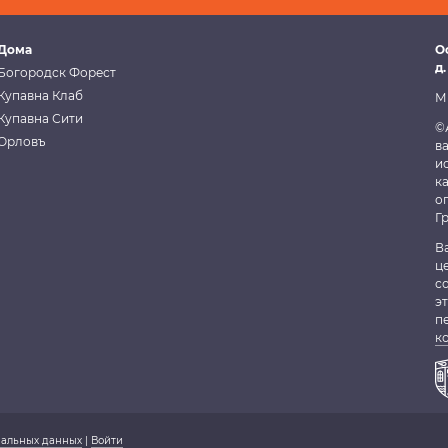
Дома
О
д.
Богородск Форест
Купавна Клаб
М
Купавна Сити
©
Орловъ
в
и
к
о
Г
В
ц
с
э
п
к
нальных данных
|
Войти