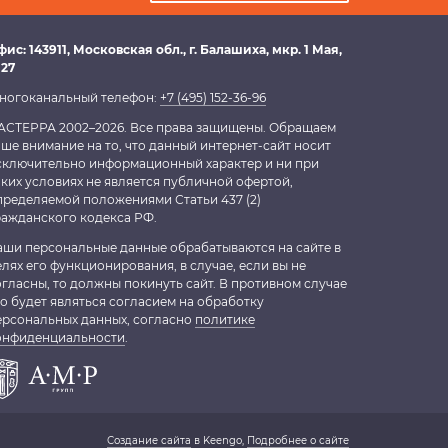
фис:
143911
, Московская обл.,
г. Балашиха
,
мкр. 1 Мая,
 27
ногоканальный телефон:
+7 (495) 152-36-96
АСТЕРРА 2002–2026. Все права защищены. Обращаем
аше внимание на то, что данный интернет-сайт носит
сключительно информационный характер и ни при
аких условиях не является публичной офертой,
пределяемой положениями Статьи 437 (2)
ражданского кодекса РФ.
аши персональные данные обрабатываются на сайте в
елях его функционирования, в случае, если вы не
огласны, то должны покинуть сайт. В противном случае
то будет являться согласием на обработку
ерсональных данных, согласно
политике
онфиденциальности
.
Создание сайта
в Keengo,
Подробнее о сайте