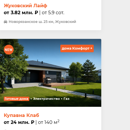
Жуковский Лайф
от 3.82 млн. ₽
| от 5.9 сот.
Новорязанское ш. 25 км, Жуковский
дома Комфорт +
Готовые дома
Электричество
Газ
Купавна Клаб
2
от 24 млн. ₽
| от 140 м