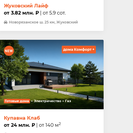
Жуковский Лайф
от 3.82 млн. ₽
| от 5.9 сот.
Новорязанское ш. 25 км, Жуковский
дома Комфорт +
Готовые дома
Электричество
Газ
Купавна Клаб
2
от 24 млн. ₽
| от 140 м