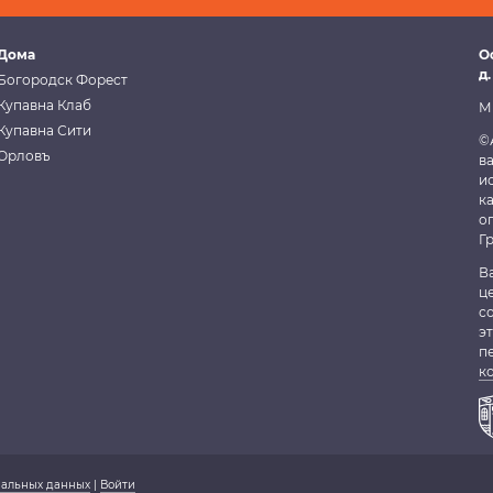
Дома
О
д.
Богородск Форест
Купавна Клаб
М
Купавна Сити
©
Орловъ
в
и
к
о
Г
В
ц
с
э
п
к
нальных данных
|
Войти