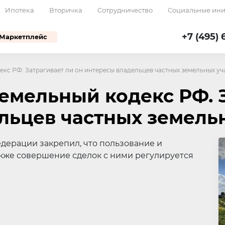
Ипотека
Вторичка
Сотрудничество
Социальные ин
+7 (495) 
Маркетплейс
кс РФ. Затрагивает ли он интересы владельцев частных земельных уч
емельный кодекс РФ. З
льцев частных земель
дерации закрепил, что пользование и
также совершение сделок с ними регулируется