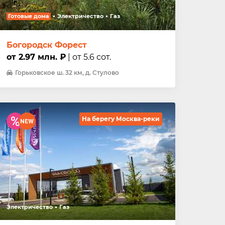
Готовые дома
Электричество
Газ
Богородск Форест
от 2.97 млн. ₽
| от 5.6 сот.
Горьковское ш. 32 км, д. Стулово
На берегу Москва-реки
Электричество
Газ