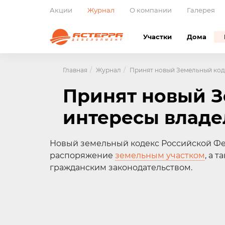
Акции
Журнал
О компании
Галерея
Участки
Дома
Главная
Журнал
Принят новый Земельный коде
Принят новый З
интересы владе
Новый земельный кодекс Российской Фе
распоряжение
земельным участком
, а 
гражданским законодательством.