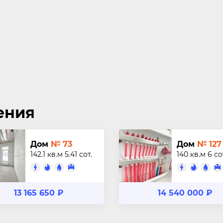
ения
Дом
№ 73
Дом
№ 127
142.1 кв.м
5.41 сот.
140 кв.м
6 со
13 165 650 ₽
14 540 000 ₽