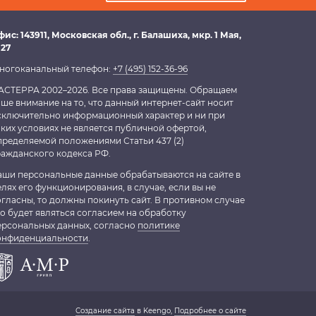
фис:
143911
, Московская обл.,
г. Балашиха
,
мкр. 1 Мая,
 27
ногоканальный телефон:
+7 (495) 152-36-96
АСТЕРРА 2002–2026. Все права защищены. Обращаем
аше внимание на то, что данный интернет-сайт носит
сключительно информационный характер и ни при
аких условиях не является публичной офертой,
пределяемой положениями Статьи 437 (2)
ражданского кодекса РФ.
аши персональные данные обрабатываются на сайте в
елях его функционирования, в случае, если вы не
огласны, то должны покинуть сайт. В противном случае
то будет являться согласием на обработку
ерсональных данных, согласно
политике
онфиденциальности
.
Создание сайта
в Keengo,
Подробнее о сайте