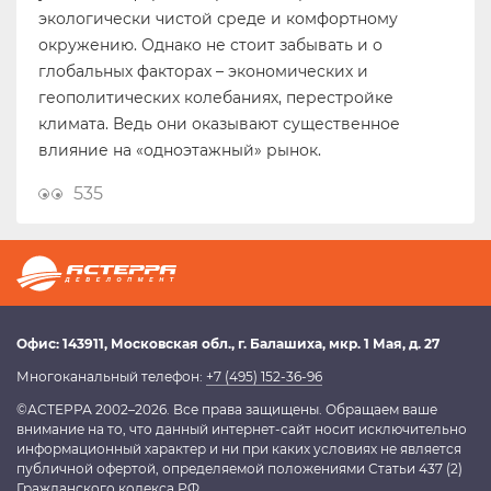
экологически чистой среде и комфортному
окружению. Однако не стоит забывать и о
глобальных факторах – экономических и
геополитических колебаниях, перестройке
климата. Ведь они оказывают существенное
влияние на «одноэтажный» рынок.
535
Офис:
143911
, Московская обл.,
г. Балашиха
,
мкр. 1 Мая, д. 27
Многоканальный телефон:
+7 (495) 152-36-96
©АСТЕРРА 2002–2026. Все права защищены. Обращаем ваше
внимание на то, что данный интернет-сайт носит исключительно
информационный характер и ни при каких условиях не является
публичной офертой, определяемой положениями Статьи 437 (2)
Гражданского кодекса РФ.