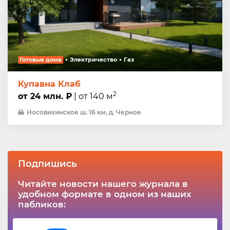
Готовые дома
Электричество
Газ
Купавна Клаб
2
от 24 млн. ₽
| от 140 м
Носовихинское ш. 16 км, д. Черное
Подпишись
Читайте новости нашего журнала в
удобном формате в одном из наших
пабликов: