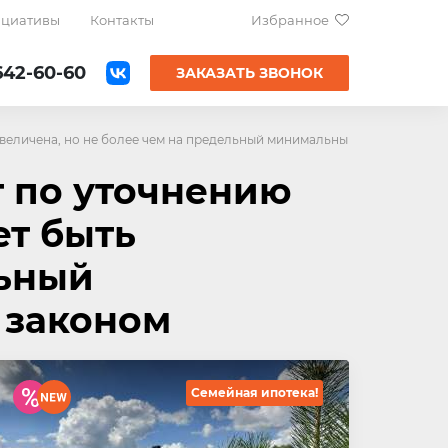
ициативы
Контакты
Избранное
642-60-60
ЗАКАЗАТЬ ЗВОНОК
увеличена, но не более чем на предельный минимальный размер, уста
т по уточнению
ет быть
льный
 законом
Семейная ипотека!