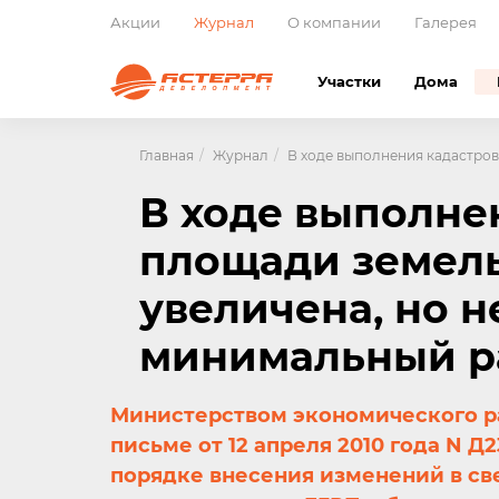
Акции
Журнал
О компании
Галерея
Участки
Дома
Главная
Журнал
В ходе выполнения кадастров
В ходе выполне
площади земель
увеличена, но 
минимальный ра
Министерством экономического р
письме от 12 апреля 2010 года N Д
порядке внесения изменений в св