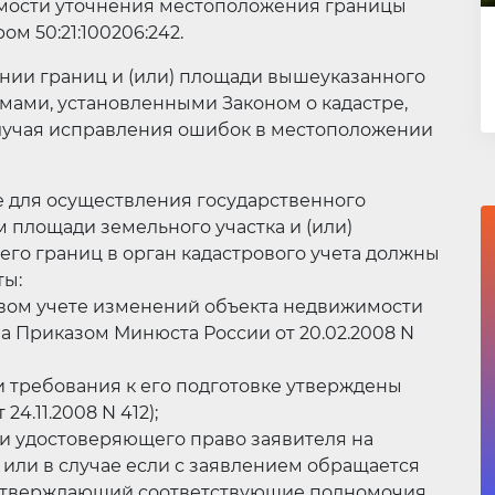
имости уточнения местоположения границы
м 50:21:100206:242.
нии границ и (или) площади вышеуказанного
рмами, установленными Законом о кадастре,
случая исправления ошибок в местоположении
тре для осуществления государственного
м площади земельного участка и (или)
го границ в орган кадастрового учета должны
ты:
овом учете изменений объекта недвижимости
а Приказом Минюста России от 20.02.2008 N
и требования к его подготовке утверждены
.11.2008 N 412);
ли удостоверяющего право заявителя на
или в случае если с заявлением обращается
подтверждающий соответствующие полномочия