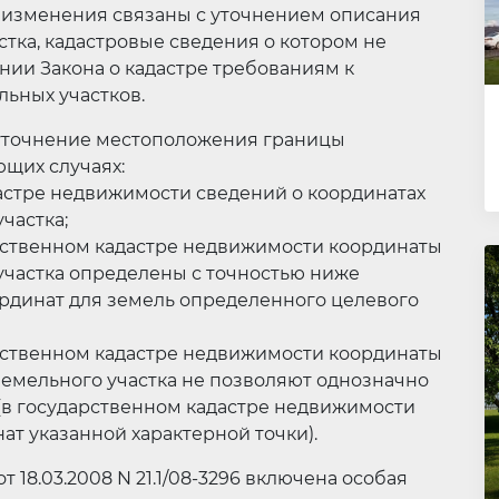
е изменения связаны с уточнением описания
тка, кадастровые сведения о котором не
нии Закона о кадастре требованиям к
ьных участков.
 уточнение местоположения границы
ющих случаях:
дастре недвижимости сведений о координатах
частка;
арственном кадастре недвижимости координаты
участка определены с точностью ниже
рдинат для земель определенного целевого
арственном кадастре недвижимости координаты
земельного участка не позволяют однозначно
(в государственном кадастре недвижимости
ат указанной характерной точки).
 18.03.2008 N 21.1/08-3296 включена особая