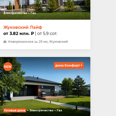
Электричество
Газ
Жуковский Лайф
от 3.82 млн. ₽
| от 5.9 сот.
Новорязанское ш. 25 км, Жуковский
дома Комфорт +
Готовые дома
Электричество
Газ