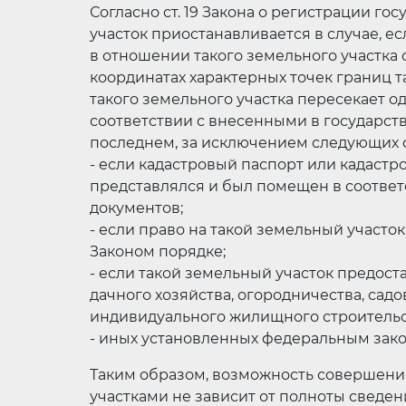
Согласно ст. 19 Закона о регистрации г
участок приостанавливается в случае, е
в отношении такого земельного участка 
координатах характерных точек границ т
такого земельного участка пересекает од
соответствии с внесенными в государс
последнем, за исключением следующих с
- если кадастровый паспорт или кадастр
представлялся и был помещен в соотве
документов;
- если право на такой земельный участо
Законом порядке;
- если такой земельный участок предост
дачного хозяйства, огородничества, сад
индивидуального жилищного строительс
- иных установленных федеральным зако
Таким образом, возможность совершен
участками не зависит от полноты сведени