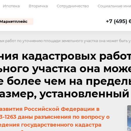
Ипотека
Вторичка
Сотрудничество
Социальные ин
+7 (495) 
Маркетплейс
ых работ по уточнению площади земельного участка она может быть 
ния кадастровых рабо
ного участка она мож
не более чем на преде
змер, установленный
азвития Российской Федерации в
23-1263 даны разъяснения по вопросу о
едения государственного кадастра