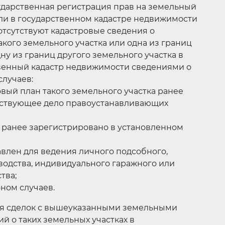
осударственная регистрация прав на земельный
сли в государственном кадастре недвижимости
отсутствуют кадастровые сведения о
акого земельного участка или одна из границ
ну из границ другого земельного участка в
твенный кадастр недвижимости сведениями о
лучаев:
овый план такого земельного участка ранее
тствующее дело правоустанавливающих
к ранее зарегистрировано в установленном
авлен для ведения личного подсобного,
оводства, индивидуального гаражного или
тва;
ном случаев.
ия сделок с вышеуказанными земельными
й о таких земельных участках в