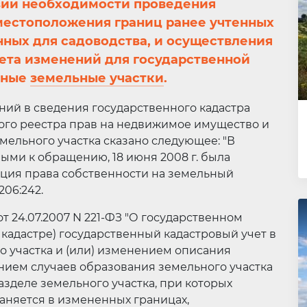
вии необходимости проведения
местоположения границ ранее учтенных
нных для садоводства, и осуществления
чета изменений для государственной
нные
земельные участки
.
ний в сведения государственного кадастра
ого реестра прав на недвижимое имущество и
емельного участка сказано следующее: "В
ыми к обращению, 18 июня 2008 г. была
ация права собственности на земельный
206:242.
 от 24.07.2007 N 221-ФЗ "О государственном
о кадастре) государственный кадастровый учет в
 участка и (или) изменением описания
нием случаев образования земельного участка
азделе земельного участка, при которых
аняется в измененных границах,