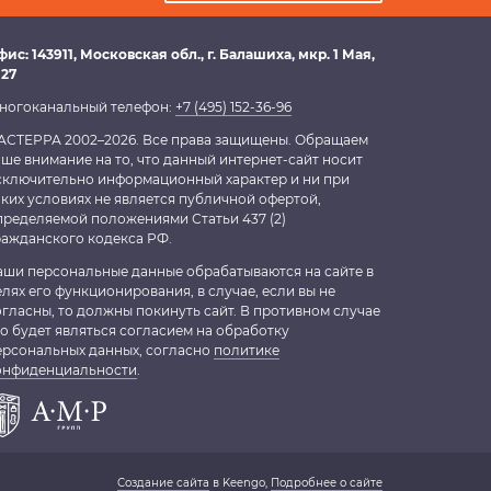
фис:
143911
, Московская обл.,
г. Балашиха
,
мкр. 1 Мая,
 27
ногоканальный телефон:
+7 (495) 152-36-96
АСТЕРРА 2002–2026. Все права защищены. Обращаем
аше внимание на то, что данный интернет-сайт носит
сключительно информационный характер и ни при
аких условиях не является публичной офертой,
пределяемой положениями Статьи 437 (2)
ражданского кодекса РФ.
аши персональные данные обрабатываются на сайте в
елях его функционирования, в случае, если вы не
огласны, то должны покинуть сайт. В противном случае
то будет являться согласием на обработку
ерсональных данных, согласно
политике
онфиденциальности
.
Создание сайта
в Keengo,
Подробнее о сайте