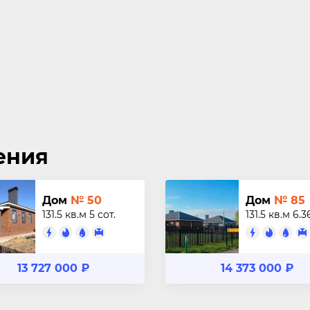
ения
Дом
№ 50
Дом
№ 85
131.5 кв.м
5 сот.
131.5 кв.м
6.3
13 727 000 ₽
14 373 000 ₽