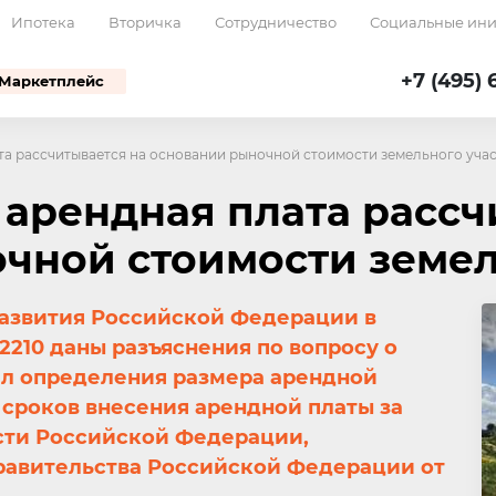
Ипотека
Вторичка
Сотрудничество
Социальные ин
+7 (495) 
Маркетплейс
ата рассчитывается на основании рыночной стоимости земельного уча
 арендная плата рассч
чной стоимости земел
азвития Российской Федерации в
-2210 даны разъяснения по вопросу о
ил определения размера арендной
и сроков внесения арендной платы за
сти Российской Федерации,
авительства Российской Федерации от