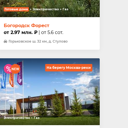
Готовые дома
Электричество
Газ
Богородск Форест
от 2.97 млн. ₽
| от 5.6 сот.
Горьковское ш. 32 км, д. Стулово
На берегу Москва-реки
Электричество
Газ