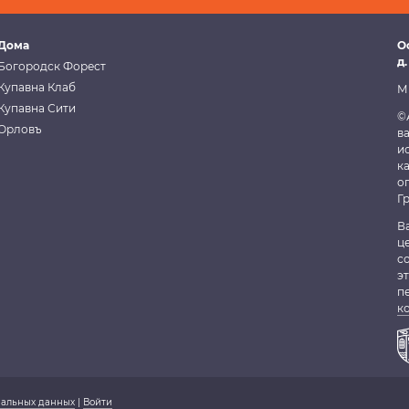
Дома
О
д.
Богородск Форест
Купавна Клаб
М
Купавна Сити
©
Орловъ
в
и
к
о
Г
В
ц
с
э
п
к
нальных данных
|
Войти