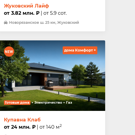
Жуковский Лайф
от 3.82 млн. ₽
| от 5.9 сот.
Новорязанское ш. 25 км, Жуковский
дома Комфорт +
Готовые дома
Электричество
Газ
Купавна Клаб
2
от 24 млн. ₽
| от 140 м