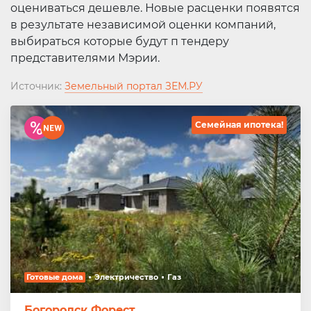
оцениваться дешевле. Новые расценки появятся
в результате независимой оценки компаний,
выбираться которые будут п тендеру
представителями Мэрии.
Источник:
Земельный портал ЗЕМ.РУ
Семейная ипотека!
Готовые дома
Электричество
Газ
Богородск Форест