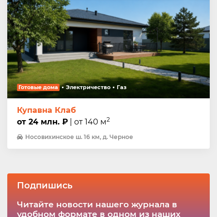
Готовые дома
Электричество
Газ
Купавна Клаб
2
от 24 млн. ₽
| от 140 м
Носовихинское ш. 16 км, д. Черное
Подпишись
Читайте новости нашего журнала в
удобном формате в одном из наших