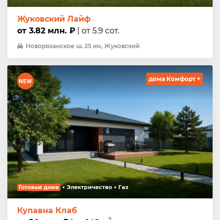
Жуковский Лайф
от 3.82 млн. ₽
| от 5.9 сот.
Новорязанское ш. 25 км, Жуковский
дома Комфорт +
Готовые дома
Электричество
Газ
Купавна Клаб
2