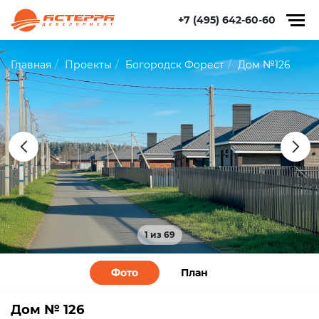
+7 (495) 642-60-60
Главная
Проекты
Богородск Форест
Дом №126
1 из 69
Фото
План
Дом № 126