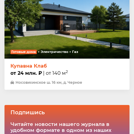
Готовые дома
Электричество
Газ
Купавна Клаб
2
от 24 млн. ₽
| от 140 м
Носовихинское ш. 16 км, д. Черное
Подпишись
Читайте новости нашего журнала в
удобном формате в одном из наших