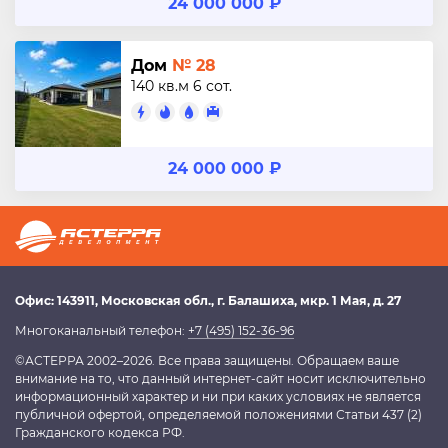
24 000 000 ₽
Дом
№ 28
140 кв.м
6 сот.
24 000 000 ₽
Офис:
143911
, Московская обл.,
г. Балашиха
,
мкр. 1 Мая, д. 27
Многоканальный телефон:
+7 (495) 152-36-96
©АСТЕРРА 2002–2026. Все права защищены. Обращаем ваше
внимание на то, что данный интернет-сайт носит исключительно
информационный характер и ни при каких условиях не является
публичной офертой, определяемой положениями Статьи 437 (2)
Гражданского кодекса РФ.