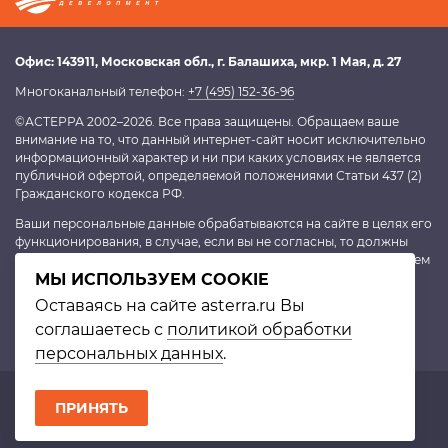
Офис:
143911
, Московская обл.,
г. Балашиха
,
мкр. 1 Мая, д. 27
Многоканальный телефон:
+7 (495) 152-36-96
©АСТЕРРА 2002–2026. Все права защищены. Обращаем ваше
внимание на то, что данный интернет-сайт носит исключительно
информационный характер и ни при каких условиях не является
публичной офертой, определяемой положениями Статьи 437 (2)
Гражданского кодекса РФ.
Ваши персональные данные обрабатываются на сайте в целях его
функционирования, в случае, если вы не согласны, то должны
покинуть сайт. В противном случае это будет являться согласием
МЫ ИСПОЛЬЗУЕМ COOKIE
на обработку персональных данных, согласно
политике
конфиденциальности
.
Оставаясь на сайте asterra.ru Вы
соглашаетесь с
политикой обработки
персональных данных
.
© Астерра. 2002–2026 |
Политика в отношении обработки персональных
ПРИНЯТЬ
данных
|
Войти
Создание сайта
в Keengo,
Подробнее о сайте