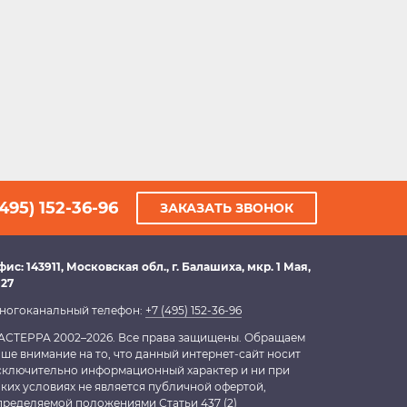
(495) 152-36-96
ЗАКАЗАТЬ ЗВОНОК
фис:
143911
, Московская обл.,
г. Балашиха
,
мкр. 1 Мая,
 27
ногоканальный телефон:
+7 (495) 152-36-96
АСТЕРРА 2002–2026. Все права защищены. Обращаем
аше внимание на то, что данный интернет-сайт носит
сключительно информационный характер и ни при
аких условиях не является публичной офертой,
пределяемой положениями Статьи 437 (2)