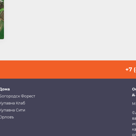
+7 
Дома
О
д.
Богородск Форест
Купавна Клаб
М
Купавна Сити
©
Орловъ
в
и
к
о