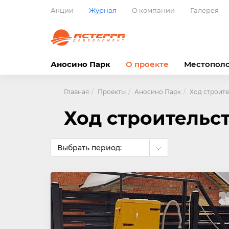
Акции
Журнал
О компании
Галерея
Аносино Парк
О проекте
Местопол
Главная
Проекты
Аносино Парк
Ход строите
Ход строительс
Выбрать период: