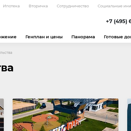
Ипотека
Вторичка
Сотрудничество
Социальные ин
+7 (495) 
ожение
Генплан и цены
Панорама
Готовые до
льства
тва