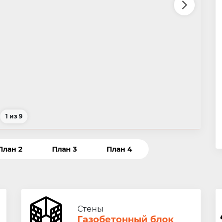
1 из 9
План 2
План 3
План 4
Стены
Газобетонный блок