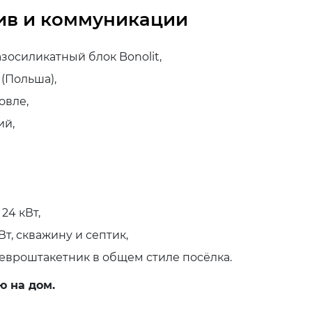
ив и коммуникации
азосиликатный блок Bonolit,
(Польша),
овле,
ий,
24 кВт,
т, скважину и септик,
 евроштакетник в общем стиле посёлка.
ю на дом.