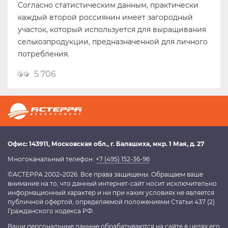
Согласно статистическим данным, практически
каждый второй россиянин имеет загородный
участок, который используется для выращивания
сельхозпродукции, предназначенной для личного
потребления.
5 706
Офис:
143911
, Московская обл.,
г. Балашиха
,
мкр. 1 Мая, д. 27
Многоканальный телефон:
+7 (495) 152-36-96
©АСТЕРРА 2002–2026. Все права защищены. Обращаем ваше
внимание на то, что данный интернет-сайт носит исключительно
информационный характер и ни при каких условиях не является
публичной офертой, определяемой положениями Статьи 437 (2)
Гражданского кодекса РФ.
Ваши персональные данные обрабатываются на сайте в целях его