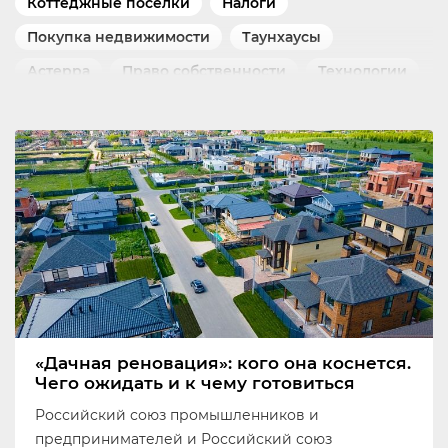
Коттеджные посёлки
Налоги
Покупка недвижимости
Таунхаусы
Астерра
Право собственности
Технологии
Дороги
Инвестиции
Документы
Аренда недвижимости
Инфраструктура
Статистика
Зарубежная недвижимость
Коронавирус
Блог
Апартаменты
Дача
Коммерческая недвижимость
Коммуникации
Транспорт
Элитная недвижимость
Благоустройство
Озеленение
Рейтинги
Банки
Прогнозы
«Дачная реновация»: кого она коснется.
Чего ожидать и к чему готовиться
Российский союз промышленников и
предпринимателей и Российский союз